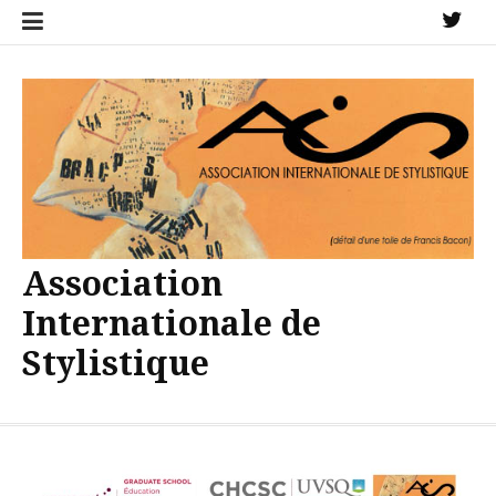
Aller
X
au
contenu
Association
Internationale de
Stylistique