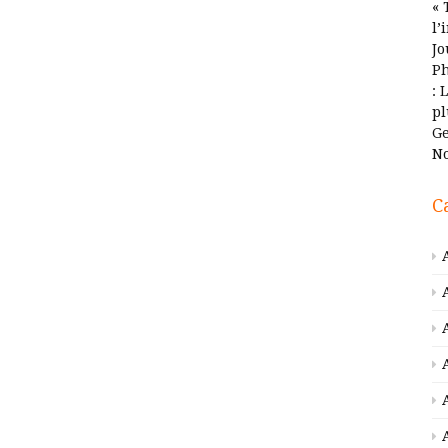
« 
l’
Jo
Ph
: 
pl
Ge
No
C