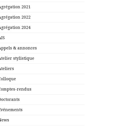
Agrégation 2021
Agrégation 2022
Agrégation 2024
AIS
Appels & annonces
Atelier stylistique
Ateliers
Colloque
Comptes-rendus
Doctorants
Événements
News