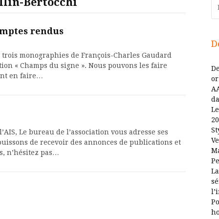
llin-Bertocchi
Re
omptes rendus
D
çu trois monographies de François-Charles Gaudard
ction « Champs du signe ». Nous pouvons les faire
De
ent en faire…
or
AA
da
Le
20
St
’AIS, Le bureau de l’association vous adresse ses
Ve
uissons de recevoir des annonces de publications et
Ma
, n’hésitez pas…
Pe
La
sé
l’
Po
ho