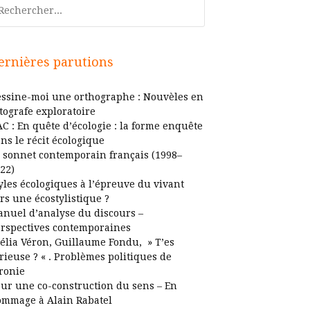
chercher
ernières parutions
ssine-moi une orthographe : Nouvèles en
tografe exploratoire
C : En quête d’écologie : la forme enquête
ns le récit écologique
 sonnet contemporain français (1998–
22)
yles écologiques à l’épreuve du vivant
rs une écostylistique ?
nuel d’analyse du discours –
rspectives contemporaines
élia Véron, Guillaume Fondu, » T’es
rieuse ? « . Problèmes politiques de
ironie
ur une co-construction du sens – En
mmage à Alain Rabatel