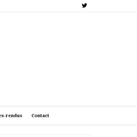
X
es-rendus
Contact