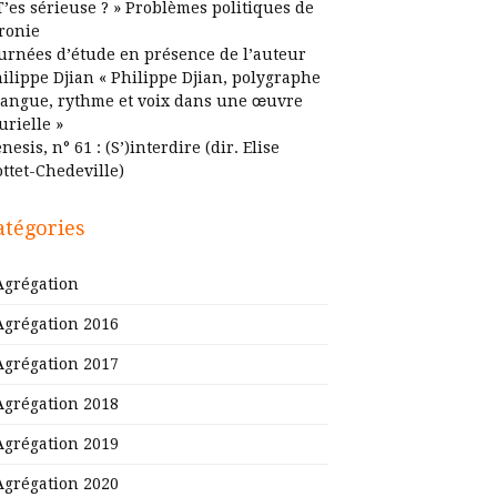
T’es sérieuse ? » Problèmes politiques de
ironie
urnées d’étude en présence de l’auteur
ilippe Djian « Philippe Djian, polygraphe
Langue, rythme et voix dans une œuvre
urielle »
nesis, n° 61 : (S’)interdire (dir. Elise
ttet-Chedeville)
atégories
Agrégation
Agrégation 2016
Agrégation 2017
Agrégation 2018
Agrégation 2019
Agrégation 2020