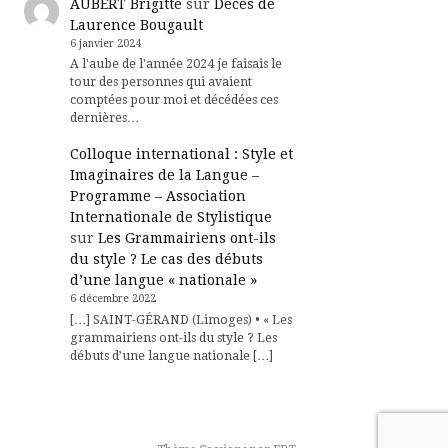
AUBERT Brigitte
sur
Décès de
Laurence Bougault
6 janvier 2024
A l'aube de l'année 2024 je faisais le
tour des personnes qui avaient
comptées pour moi et décédées ces
dernières…
Colloque international : Style et
Imaginaires de la Langue –
Programme – Association
Internationale de Stylistique
sur
Les Grammairiens ont-ils
du style ? Le cas des débuts
d’une langue « nationale »
6 décembre 2022
[…] SAINT-GÉRAND (Limoges) • « Les
grammairiens ont-ils du style ? Les
débuts d’une langue nationale […]