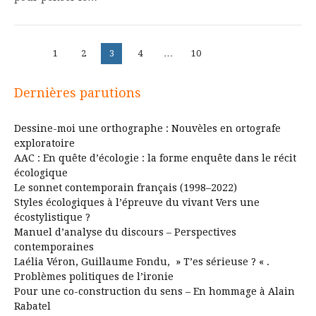
Pagination
Page
Page
Page
Page
Page
1
2
3
4
…
10
des
publications
Dernières parutions
Dessine-moi une orthographe : Nouvèles en ortografe
exploratoire
AAC : En quête d’écologie : la forme enquête dans le récit
écologique
Le sonnet contemporain français (1998–2022)
Styles écologiques à l’épreuve du vivant Vers une
écostylistique ?
Manuel d’analyse du discours – Perspectives
contemporaines
Laélia Véron, Guillaume Fondu, » T’es sérieuse ? « .
Problèmes politiques de l’ironie
Pour une co-construction du sens – En hommage à Alain
Rabatel