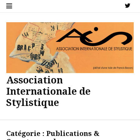
Aller
X
au
contenu
Association
Internationale de
Stylistique
Catégorie :
Publications &