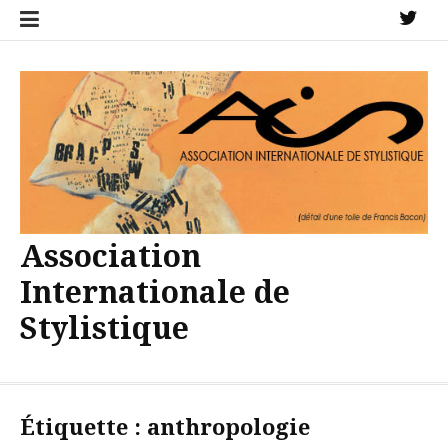
Aller
X
au
contenu
Association
Internationale de
Stylistique
Étiquette :
anthropologie