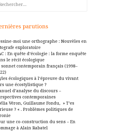
chercher
ernières parutions
ssine-moi une orthographe : Nouvèles en
tografe exploratoire
C : En quête d’écologie : la forme enquête
ns le récit écologique
 sonnet contemporain français (1998–
22)
yles écologiques à l’épreuve du vivant
rs une écostylistique ?
nuel d’analyse du discours –
rspectives contemporaines
élia Véron, Guillaume Fondu, » T’es
rieuse ? « . Problèmes politiques de
ironie
ur une co-construction du sens – En
mmage à Alain Rabatel