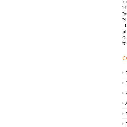
« 
l’
Jo
Ph
: 
pl
Ge
No
C