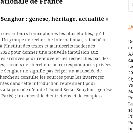
ationale de France
Re
 Senghor : genèse, héritage, actualité »
D
n des auteurs francophones les plus étudiés, qu’il
r. Un groupe de recherche international, rattaché à
De
à l’Institut des textes et manuscrits modernes
or
re 2022 pour donner une nouvelle impulsion aux
AA
 des archives pour renouveler les recherches par des
da
es, carnets de chercheur ou correspondances privées.
Le
 de Senghor ne signifie pas ériger un mausolée de
20
 chercheur consulte les sources pour les interroger
St
sentés dans cette introduction reprennent pour
Ve
s à la journée d’étude Léopold Sédar Senghor : genèse
Ma
 Paris) ; un ensemble d’entretiens et de comptes-
Pe
La
sé
l’
Po
ho