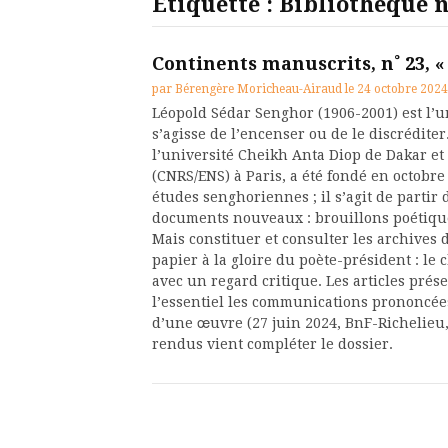
Étiquette :
Bibliothèque n
Continents manuscrits, n˚ 23, «
par
Bérengère Moricheau-Airaud
le
24 octobre 2024
Léopold Sédar Senghor (1906-2001) est l’u
s’agisse de l’encenser ou de le discrédite
l’université Cheikh Anta Diop de Dakar et 
(CNRS/ENS) à Paris, a été fondé en octob
études senghoriennes ; il s’agit de partir
documents nouveaux : brouillons poétiqu
Mais constituer et consulter les archives
papier à la gloire du poète-président : le
avec un regard critique. Les articles pré
l’essentiel les communications prononcée
d’une œuvre (27 juin 2024, BnF-Richelieu,
rendus vient compléter le dossier.