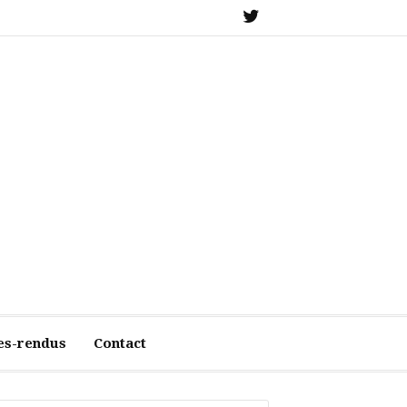
X
es-rendus
Contact