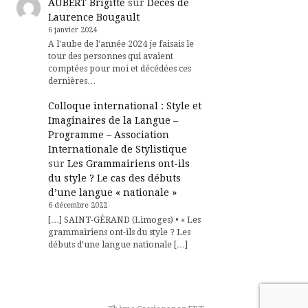
AUBERT Brigitte
sur
Décès de
Laurence Bougault
6 janvier 2024
A l'aube de l'année 2024 je faisais le
tour des personnes qui avaient
comptées pour moi et décédées ces
dernières…
Colloque international : Style et
Imaginaires de la Langue –
Programme – Association
Internationale de Stylistique
sur
Les Grammairiens ont-ils
du style ? Le cas des débuts
d’une langue « nationale »
6 décembre 2022
[…] SAINT-GÉRAND (Limoges) • « Les
grammairiens ont-ils du style ? Les
débuts d’une langue nationale […]