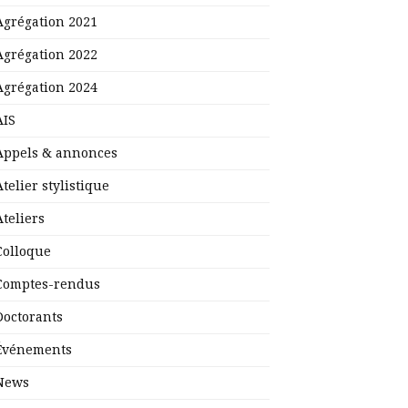
Agrégation 2021
Agrégation 2022
Agrégation 2024
AIS
Appels & annonces
Atelier stylistique
Ateliers
Colloque
Comptes-rendus
Doctorants
Événements
News