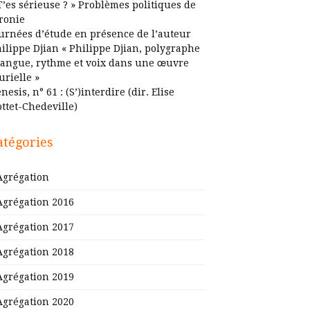
T’es sérieuse ? » Problèmes politiques de
ironie
urnées d’étude en présence de l’auteur
ilippe Djian « Philippe Djian, polygraphe
Langue, rythme et voix dans une œuvre
urielle »
nesis, n° 61 : (S’)interdire (dir. Elise
ttet-Chedeville)
atégories
Agrégation
Agrégation 2016
Agrégation 2017
Agrégation 2018
Agrégation 2019
Agrégation 2020