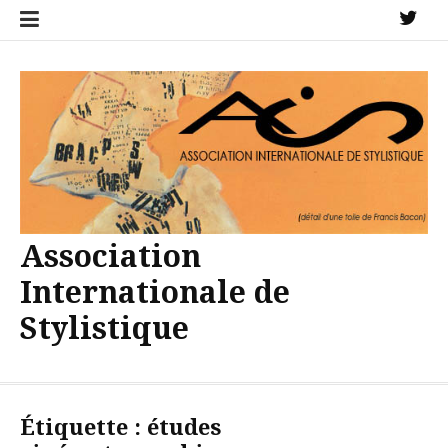
Aller
X
au
contenu
Association
Internationale de
Stylistique
Étiquette :
études