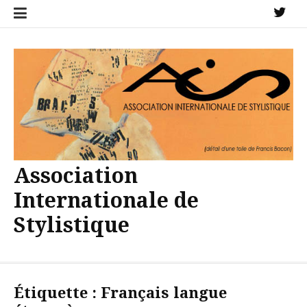
Aller
X
au
contenu
Association
Internationale de
Stylistique
Étiquette :
Français langue