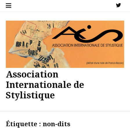
Aller
X
au
contenu
Association
Internationale de
Stylistique
Étiquette :
non-dits