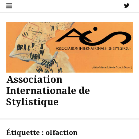
Aller
X
au
contenu
Association
Internationale de
Stylistique
Étiquette :
olfaction