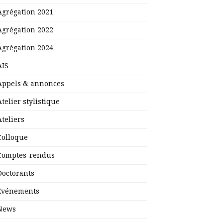
Agrégation 2021
Agrégation 2022
Agrégation 2024
AIS
Appels & annonces
Atelier stylistique
Ateliers
Colloque
Comptes-rendus
Doctorants
Événements
News