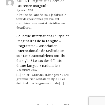
AUBERT Brigitte
sur
Décès de
Laurence Bougault
6 janvier 2024
A l'aube de l'année 2024 je faisais le
tour des personnes qui avaient
comptées pour moi et décédées ces
dernières…
Colloque international : Style et
Imaginaires de la Langue –
Programme – Association
Internationale de Stylistique
sur
Les Grammairiens ont-ils
du style ? Le cas des débuts
d’une langue « nationale »
6 décembre 2022
[…] SAINT-GÉRAND (Limoges) • « Les
grammairiens ont-ils du style ? Les
débuts d’une langue nationale […]