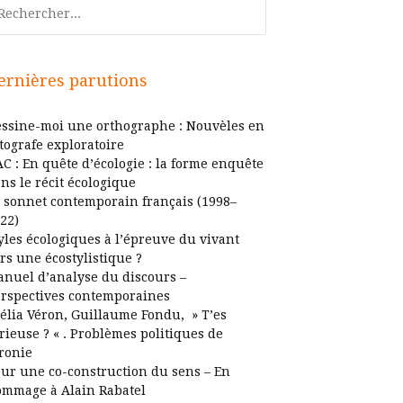
chercher
ernières parutions
ssine-moi une orthographe : Nouvèles en
tografe exploratoire
C : En quête d’écologie : la forme enquête
ns le récit écologique
 sonnet contemporain français (1998–
22)
yles écologiques à l’épreuve du vivant
rs une écostylistique ?
nuel d’analyse du discours –
rspectives contemporaines
élia Véron, Guillaume Fondu, » T’es
rieuse ? « . Problèmes politiques de
ironie
ur une co-construction du sens – En
mmage à Alain Rabatel