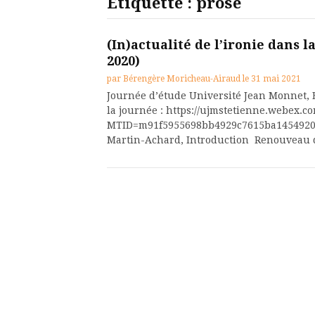
Étiquette :
prose
(In)actualité de l’ironie dans l
2020)
par
Bérengère Moricheau-Airaud
le
31 mai 2021
Journée d’étude Université Jean Monnet, E
la journée : https://ujmstetienne.webex.c
MTID=m91f5955698bb4929c7615ba14549200
Martin-Achard, Introduction Renouveau d