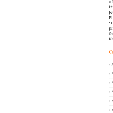
« 
l’
Jo
Ph
: 
pl
Ge
No
C