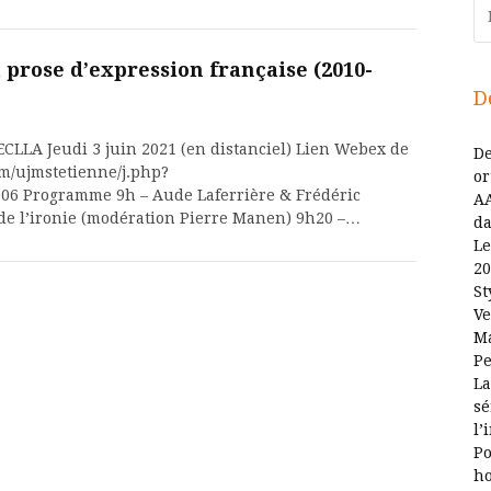
Re
a prose d’expression française (2010-
D
CLLA Jeudi 3 juin 2021 (en distanciel) Lien Webex de
De
om/ujmstetienne/j.php?
or
6 Programme 9h – Aude Laferrière & Frédéric
AA
e l’ironie (modération Pierre Manen) 9h20 –…
da
Le
20
St
Ve
Ma
Pe
La
sé
l’
Po
ho