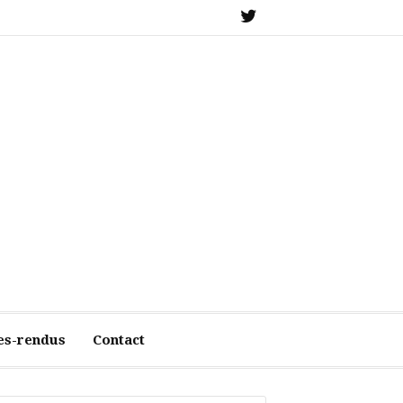
X
es-rendus
Contact