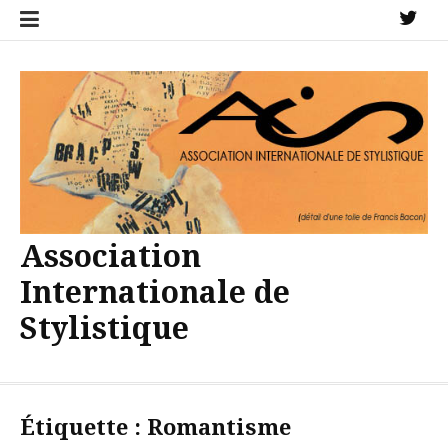
Aller
X
au
contenu
Association
Internationale de
Stylistique
Étiquette :
Romantisme