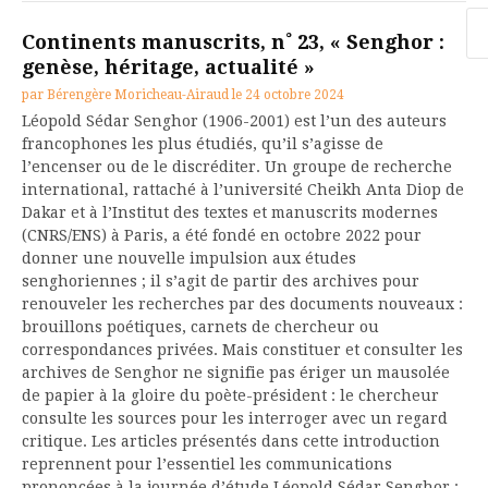
Re
Continents manuscrits, n˚ 23, « Senghor :
genèse, héritage, actualité »
par
Bérengère Moricheau-Airaud
le
24 octobre 2024
Léopold Sédar Senghor (1906-2001) est l’un des auteurs
francophones les plus étudiés, qu’il s’agisse de
l’encenser ou de le discréditer. Un groupe de recherche
international, rattaché à l’université Cheikh Anta Diop de
Dakar et à l’Institut des textes et manuscrits modernes
(CNRS/ENS) à Paris, a été fondé en octobre 2022 pour
donner une nouvelle impulsion aux études
senghoriennes ; il s’agit de partir des archives pour
renouveler les recherches par des documents nouveaux :
brouillons poétiques, carnets de chercheur ou
correspondances privées. Mais constituer et consulter les
archives de Senghor ne signifie pas ériger un mausolée
de papier à la gloire du poète-président : le chercheur
consulte les sources pour les interroger avec un regard
critique. Les articles présentés dans cette introduction
reprennent pour l’essentiel les communications
prononcées à la journée d’étude Léopold Sédar Senghor :