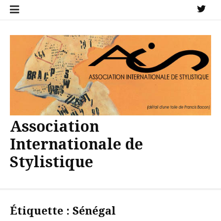
Aller
X
au
contenu
Association
Internationale de
Stylistique
Étiquette :
Sénégal