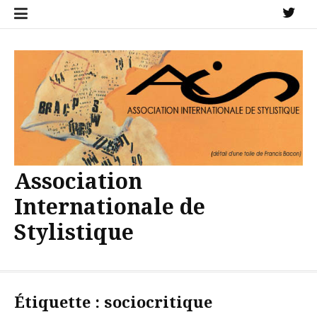
Aller
X
au
contenu
Association
Internationale de
Stylistique
Étiquette :
sociocritique