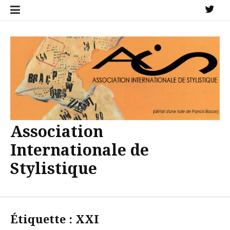
Aller
X
au
contenu
Association
Internationale de
Stylistique
Étiquette :
XXI