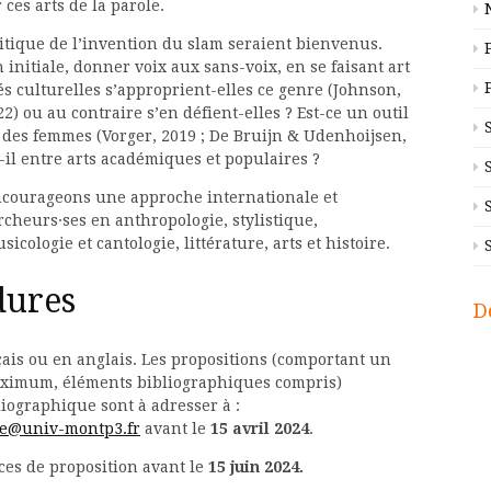
ces arts de la parole.
litique de l’invention du slam seraient bienvenus.
 initiale, donner voix aux sans-voix, en se faisant art
tés culturelles s’approprient-elles ce genre (Johnson,
22) ou au contraire s’en défient-elles ? Est-ce un outil
 des femmes (Vorger, 2019 ; De Bruijn & Udenhoijsen,
-il entre arts académiques et populaires ?
ncourageons une approche internationale et
ercheurs·ses en anthropologie, stylistique,
cologie et cantologie, littérature, arts et histoire.
dures
D
çais ou en anglais. Les propositions (comportant un
 maximum, éléments bibliographiques compris)
iographique sont à adresser à :
re@univ-montp3.fr
avant le
15 avril 2024
.
ces de proposition avant le
15 juin 2024.