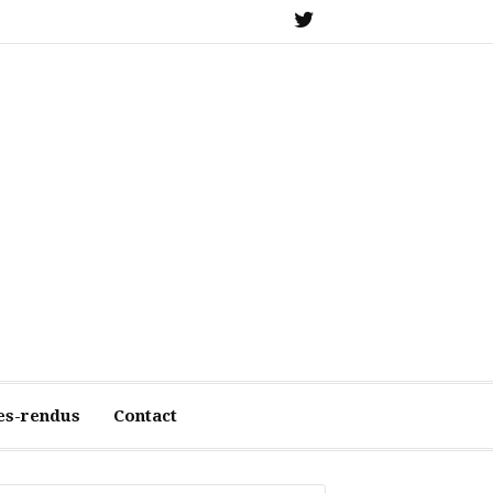
X
es-rendus
Contact