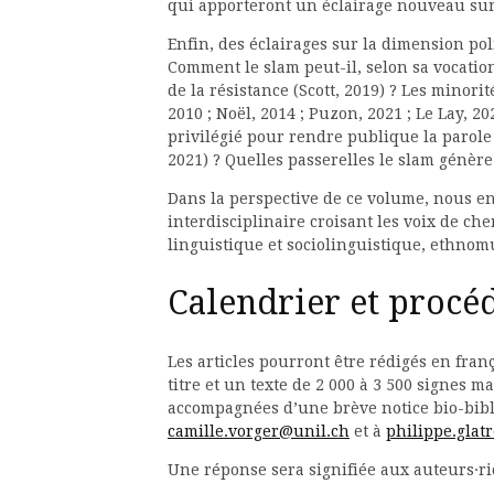
qui apporteront un éclairage nouveau sur 
Enfin, des éclairages sur la dimension po
Comment le slam peut-il, selon sa vocation
de la résistance (Scott, 2019) ? Les minori
2010 ; Noël, 2014 ; Puzon, 2021 ; Le Lay, 20
privilégié pour rendre publique la parole
2021) ? Quelles passerelles le slam génère
Dans la perspective de ce volume, nous e
interdisciplinaire croisant les voix de ch
linguistique et sociolinguistique, ethnomusi
Calendrier et procé
Les articles pourront être rédigés en fran
titre et un texte de 2 000 à 3 500 signes
accompagnées d’une brève notice bio-bibl
camille.vorger@unil.ch
et à
philippe.glat
Une réponse sera signifiée aux auteurs·ri