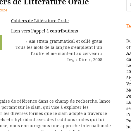
rs de Littérature Orale
Re
2024
Cahiers de Littérature Orale
D
Lien vers l’appel à contributions
De
« Am stram grammatical et collé gram
or
Tous les mots de la langue s’empilent l’un
AA
l’autre et me montent au cerveau »
da
Ivy, « Dire », 2008
Le
20
St
Ve
Ma
Pe
nçaise de référence dans ce champ de recherche, lance
La
ortant sur le slam, qui vise à explorer les
sé
er les diverses formes que le slam adopte à travers le
l’
s et s’hybridant avec des traditions orales qui lui
Po
olume, nous encourageons une approche internationale
ho