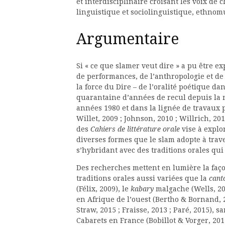
et interdisciplinaire croisant les voix de 
linguistique et sociolinguistique, ethnomusi
Argumentaire
Si « ce que slamer veut dire » a pu être 
de performances, de l’anthropologie et de 
la force du Dire – de l’oralité poétique 
quarantaine d’années de recul depuis la
années 1980 et dans la lignée de travaux
Willet, 2009 ; Johnson, 2010 ; Willrich, 20
des
Cahiers de littérature orale
vise à explor
diverses formes que le slam adopte à trav
s’hybridant avec des traditions orales qui 
Des recherches mettent en lumière la façon
traditions orales aussi variées que la
cant
(Félix, 2009), le
kabary
malgache (Wells, 20
en Afrique de l’ouest (Bertho & Bornand, 2
Straw, 2015 ; Fraisse, 2013 ; Paré, 2015), 
Cabarets en France (Bobillot & Vorger, 2