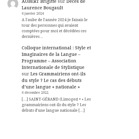
AUBERT Brigitte
sur
Décès de
Laurence Bougault
6 janvier 2024
A l'aube de l'année 2024 je faisais le
tour des personnes qui avaient
comptées pour moi et décédées ces
dernières…
Colloque international : Style et
Imaginaires de la Langue –
Programme – Association
Internationale de Stylistique
sur
Les Grammairiens ont-ils
du style ? Le cas des débuts
d’une langue « nationale »
6 décembre 2022
[…] SAINT-GÉRAND (Limoges) • « Les
grammairiens ont-ils du style ? Les
débuts d’une langue nationale […]