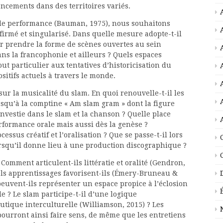
ncements dans des territoires variés.
s de performance (Bauman, 1975), nous souhaitons
ffirmé et singularisé. Dans quelle mesure adopte-t-il
ur prendre la forme de scènes ouvertes au sein
ans la francophonie et ailleurs ? Quels espaces
out particulier aux tentatives d’historicisation du
sitifs actuels à travers le monde.
ur la musicalité du slam. En quoi renouvelle-t-il les
usqu’à la comptine « Am slam gram » dont la figure
nvestie dans le slam et la chanson ? Quelle place
rformance orale mais aussi dès la genèse ?
essus créatif et l’oralisation ? Que se passe-t-il lors
rsqu’il donne lieu à une production discographique ?
 Comment articulent-ils littératie et oralité (Gendron,
uels apprentissages favorisent-ils (Émery-Bruneau &
 peuvent-ils représenter un espace propice à l’éclosion
e ? Le slam participe-t-il d’une logique
tique interculturelle (Williamson, 2015) ? Les
ourront ainsi faire sens, de même que les entretiens