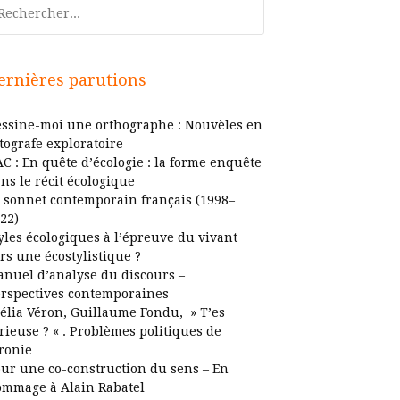
chercher
ernières parutions
ssine-moi une orthographe : Nouvèles en
tografe exploratoire
C : En quête d’écologie : la forme enquête
ns le récit écologique
 sonnet contemporain français (1998–
22)
yles écologiques à l’épreuve du vivant
rs une écostylistique ?
nuel d’analyse du discours –
rspectives contemporaines
élia Véron, Guillaume Fondu, » T’es
rieuse ? « . Problèmes politiques de
ironie
ur une co-construction du sens – En
mmage à Alain Rabatel