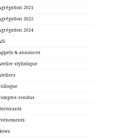
Agrégation 2021
Agrégation 2022
Agrégation 2024
AIS
Appels & annonces
Atelier stylistique
Ateliers
Colloque
Comptes-rendus
Doctorants
Événements
News