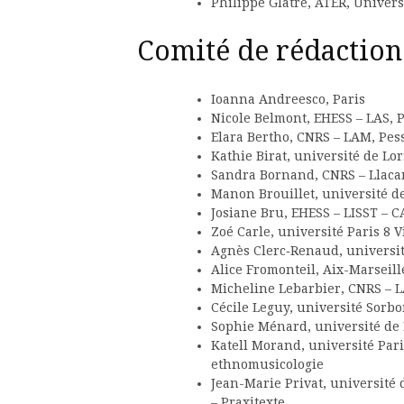
Philippe Glâtre, ATER, Univers
Comité de rédaction
Ioanna Andreesco, Paris
Nicole Belmont, EHESS – LAS, P
Elara Bertho, CNRS – LAM, Pes
Kathie Birat, université de Lo
Sandra Bornand, CNRS – Llaca
Manon Brouillet, université d
Josiane Bru, EHESS – LISST – 
Zoé Carle, université Paris 8 
Agnès Clerc‑Renaud, universi
Alice Fromonteil, Aix-Marseil
Micheline Lebarbier, CNRS – 
Cécile Leguy, université Sorb
Sophie Ménard, université de
Katell Morand, université Par
ethnomusicologie
Jean-Marie Privat, université 
– Praxitexte