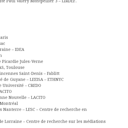
ité Paul Valéry Montpellier 3 – LIRDEF.
aris
sac
rraine – IDEA
n
e Picardie Jules-Verne
CAS, Toulouse
Vincennes Saint-Denis – Fablitt
té de Guyane – LEEISA – ETHNYC
le Université – CREDO
LACITO
onne Nouvelle – LACITO
 Montréal
is Nanterre – LESC – Centre de recherche en
de Lorraine – Centre de recherche sur les médiations