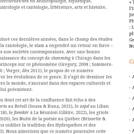
chercheurs·ses en anthropologie, stylistique,
« 
cologie et cantologie, littérature, arts et histoire.
l’
Jo
Ph
: 
pl
exploré ces dernières années, dans le champ des études
Ge
la cantologie, le slam a engendré un retour en force –
No
dans nos sociétés contemporaines. Avec une bonne
 naissance du concept de
slamming
à Chicago dans les
C
 princeps sur ce phénomène (Gregory, 2008 ; Sommers-
10 ; Vorger, dès 2011), le propos de ce numéro
er les évolutions de ce genre. Il s’agit de dessiner les
ers le monde, s’ancrant dans des espaces culturels et
lui préexistent.
 dont cet art de la confluence fait écho à des
oria
au Brésil (Sousa & Kunz, 2021), le
zajal
au Liban
18), le
fonnkèr
à La Réunion (Glâtre, 2022), les griots
020), les Nuits de la poésie au Québec (Brissette &
sans oublier la tradition des Hydropathes et des
015). Nous aimerions que ce numéro poursuive cette