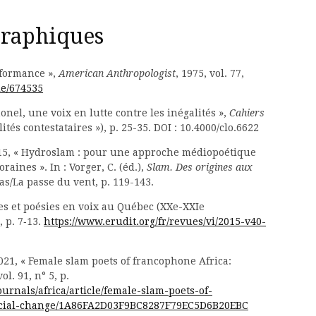
graphiques
rformance »,
American Anthropologist
, 1975, vol. 77,
le/674535
onel, une voix en lutte contre les inégalités »,
Cahiers
alités contestataires »), p. 25-35. DOI : 10.4000/clo.6622
2015, « Hydroslam : pour une approche médiopoétique
aines ». In : Vorger, C. (éd.),
Slam. Des origines aux
s/La passe du vent, p. 119-143.
ètes et poésies en voix au Québec (XXe-XXIe
2, p. 7‑13.
https://www.erudit.org/fr/revues/vi/2015-v40-
21, « Female slam poets of francophone Africa:
vol. 91, n° 5, p.
urnals/africa/article/female-slam-poets-of-
social-change/1A86FA2D03F9BC8287F79EC5D6B20EBC