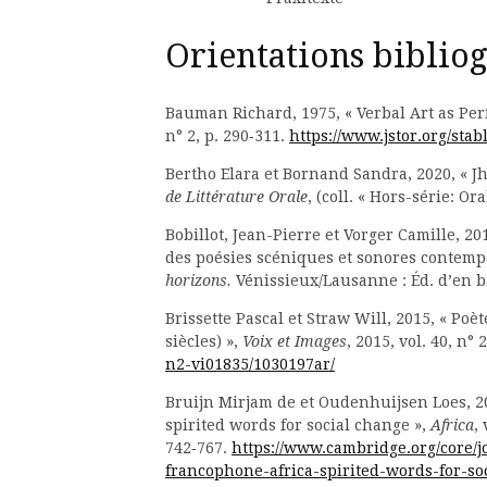
Orientations biblio
Bauman Richard, 1975, « Verbal Art as Pe
n° 2, p. 290‑311.
https://www.jstor.org/stab
Bertho Elara et Bornand Sandra, 2020, « Jh
de Littérature Orale
, (coll. « Hors-série: Or
Bobillot, Jean-Pierre et Vorger Camille, 
des poésies scéniques et sonores contempor
horizons.
Vénissieux/Lausanne : Éd. d’en ba
Brissette Pascal et Straw Will, 2015, « Po
siècles) »,
Voix et Images
, 2015, vol. 40, n° 
n2-vi01835/1030197ar/
Bruijn Mirjam de et Oudenhuijsen Loes, 20
spirited words for social change »,
Africa
, 
742‑767.
https://www.cambridge.org/core/jo
francophone-africa-spirited-words-for-