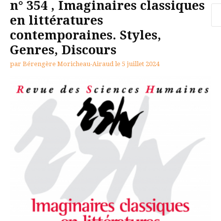
n° 354 , Imaginaires classiques
Re
en littératures
contemporaines. Styles,
Genres, Discours
par
Bérengère Moricheau-Airaud
le
5 juillet 2024