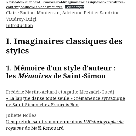
Revue-des-Sciences-Humaines-354-Imaginaires-classiques-en-litteratures-
contemporaines-Tabledesmatieres
Télécharger
Claire Badiou-Monferran, Adrienne Petit et Sandrine
Vaudrey-Luigi
Introduction
I. Imaginaires classiques des
styles
1. Mémoire d’un style d’auteur :
les
Mémoires
de Saint-Simon
Frédéric Martin-Achard et Agathe Mezzadri-Guedj
« La langue danse toute seule » : rémanence syntaxique
de Saint-Simon chez François Bon
Juliette Nollez
L’empreinte saint-simonienne dans
L’Historiographe du
royaume
de Maël Renouard