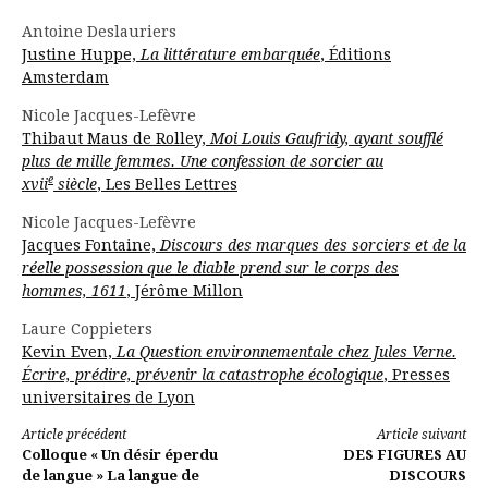
Antoine Deslauriers
Justine Huppe,
La littérature embarquée
, Éditions
Amsterdam
Nicole Jacques-Lefèvre
Thibaut Maus de Rolley,
Moi Louis Gaufridy, ayant soufflé
plus de mille femmes. Une confession de sorcier au
e
xvii
siècle
, Les Belles Lettres
Nicole Jacques-Lefèvre
Jacques Fontaine,
Discours des marques des sorciers et de la
réelle possession que le diable prend sur le corps des
hommes, 1611
, Jérôme Millon
Laure Coppieters
Kevin Even,
La Question environnementale chez Jules Verne.
Écrire, prédire, prévenir la catastrophe écologique
, Presses
universitaires de Lyon
Lire
Article précédent
Article suivant
Colloque « Un désir éperdu
DES FIGURES AU
la
de langue » La langue de
DISCOURS