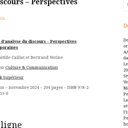
scours – Perspectives
Re
026
D
De
d’analyse du discours
–
Perspectives
or
poraines
AA
tille Caillat et Bertrand Verine
da
Le
ion
Culture & Communication
20
St
k Supérieur
Ve
ion – novembre 2024 – 204 pages – ISBN 978-2-
Ma
55-6
Pe
La
sé
l’
Po
 ligne
ho