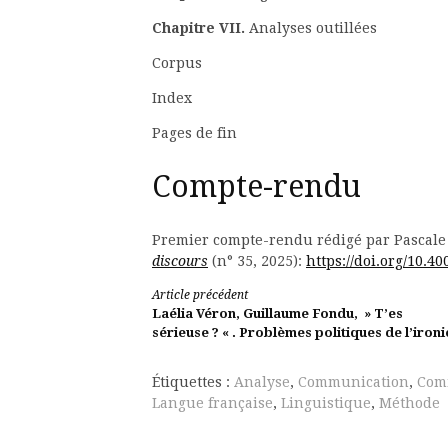
Chapitre VII.
Analyses outillées
Corpus
Index
Pages de fin
Compte-rendu
Premier compte-rendu rédigé par Pascale
discours
(n° 35, 2025):
https://doi.org/10.4
Lire
Article précédent
Laélia Véron, Guillaume Fondu, » T’es
la
sérieuse ? « . Problèmes politiques de l’ironi
suite
Étiquettes :
Analyse
,
Communication
,
Comm
Langue française
,
Linguistique
,
Méthode