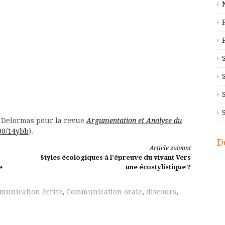
 Delormas pour la revue
Argumentation et Analyse du
000/14ybb
).
D
Article suivant
Styles écologiques à l’épreuve du vivant Vers
e
une écostylistique ?
unication écrite
,
Communication orale
,
discours
,