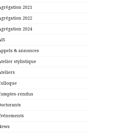
Agrégation 2021
Agrégation 2022
Agrégation 2024
AIS
Appels & annonces
Atelier stylistique
Ateliers
Colloque
Comptes-rendus
Doctorants
Événements
News