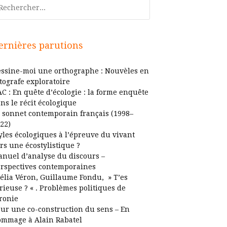
chercher
ernières parutions
ssine-moi une orthographe : Nouvèles en
tografe exploratoire
C : En quête d’écologie : la forme enquête
ns le récit écologique
 sonnet contemporain français (1998–
22)
yles écologiques à l’épreuve du vivant
rs une écostylistique ?
nuel d’analyse du discours –
rspectives contemporaines
élia Véron, Guillaume Fondu, » T’es
rieuse ? « . Problèmes politiques de
ironie
ur une co-construction du sens – En
mmage à Alain Rabatel