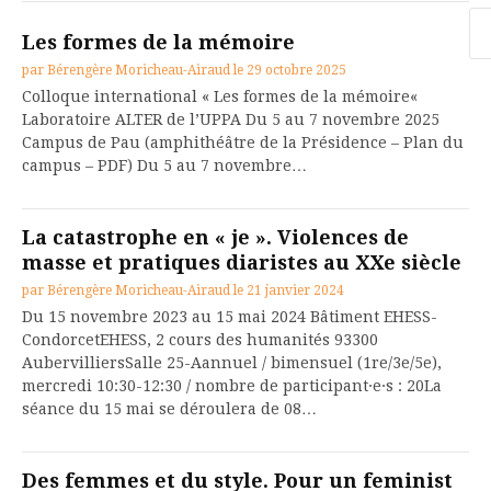
Re
Les formes de la mémoire
par
Bérengère Moricheau-Airaud
le
29 octobre 2025
Colloque international « Les formes de la mémoire«
Laboratoire ALTER de l’UPPA Du 5 au 7 novembre 2025
Campus de Pau (amphithéâtre de la Présidence – Plan du
campus – PDF) Du 5 au 7 novembre…
La catastrophe en « je ». Violences de
masse et pratiques diaristes au XXe siècle
par
Bérengère Moricheau-Airaud
le
21 janvier 2024
Du 15 novembre 2023 au 15 mai 2024 Bâtiment EHESS-
CondorcetEHESS, 2 cours des humanités 93300
AubervilliersSalle 25-Aannuel / bimensuel (1re/3e/5e),
mercredi 10:30-12:30 / nombre de participant·e·s : 20La
séance du 15 mai se déroulera de 08…
Des femmes et du style. Pour un feminist