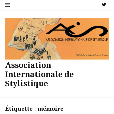
Aller
X
au
contenu
Association
Internationale de
Stylistique
Étiquette :
mémoire