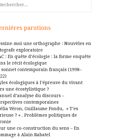
chercher
ernières parutions
ssine-moi une orthographe : Nouvèles en
tografe exploratoire
C : En quête d’écologie : la forme enquête
ns le récit écologique
 sonnet contemporain français (1998–
22)
yles écologiques à l’épreuve du vivant
rs une écostylistique ?
nuel d’analyse du discours –
rspectives contemporaines
élia Véron, Guillaume Fondu, » T’es
rieuse ? « . Problèmes politiques de
ironie
ur une co-construction du sens – En
mmage à Alain Rabatel