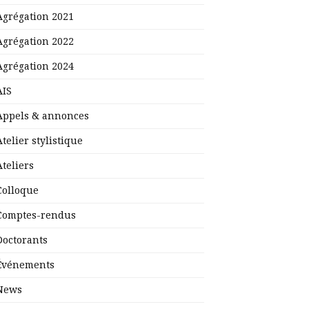
Agrégation 2021
Agrégation 2022
Agrégation 2024
AIS
Appels & annonces
Atelier stylistique
Ateliers
Colloque
Comptes-rendus
Doctorants
Événements
News