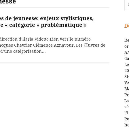
nesse
Re
es de jeunesse: enjeux stylistiques,
e « catégorie » problématique »
D
irection d’Ilaria Vidotto Lien vers le numéro
De
 Jacques Chevrier Clémence Aznavour, Les Œuvres de
or
 d’une catégorisation…
AA
da
Le
20
St
Ve
Ma
Pe
La
sé
l’
Po
ho