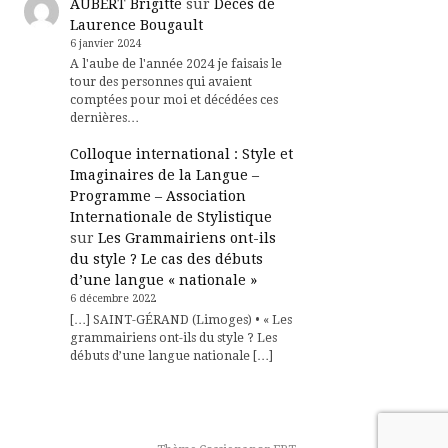
AUBERT Brigitte
sur
Décès de
Laurence Bougault
6 janvier 2024
A l'aube de l'année 2024 je faisais le
tour des personnes qui avaient
comptées pour moi et décédées ces
dernières…
Colloque international : Style et
Imaginaires de la Langue –
Programme – Association
Internationale de Stylistique
sur
Les Grammairiens ont-ils
du style ? Le cas des débuts
d’une langue « nationale »
6 décembre 2022
[…] SAINT-GÉRAND (Limoges) • « Les
grammairiens ont-ils du style ? Les
débuts d’une langue nationale […]