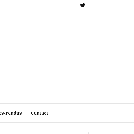
X
es-rendus
Contact