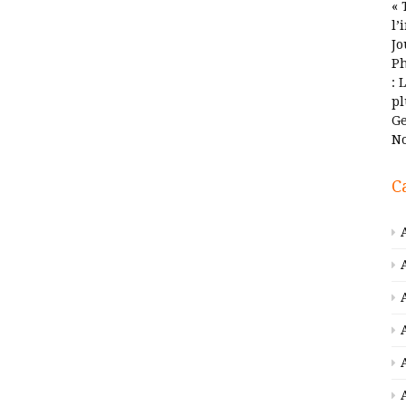
« 
l’
Jo
Ph
: 
pl
Ge
No
C