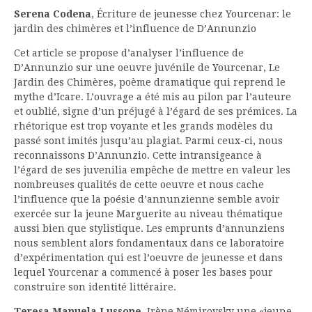
Serena Codena
, Écriture de jeunesse chez Yourcenar: le
jardin des chimères et l’influence de D’Annunzio
Cet article se propose d’analyser l’influence de
D’Annunzio sur une oeuvre juvénile de Yourcenar, Le
Jardin des Chimères, poème dramatique qui reprend le
mythe d’Icare. L’ouvrage a été mis au pilon par l’auteure
et oublié, signe d’un préjugé à l’égard de ses prémices. La
rhétorique est trop voyante et les grands modèles du
passé sont imités jusqu’au plagiat. Parmi ceux-ci, nous
reconnaissons D’Annunzio. Cette intransigeance à
l’égard de ses juvenilia empêche de mettre en valeur les
nombreuses qualités de cette oeuvre et nous cache
l’influence que la poésie d’annunzienne semble avoir
exercée sur la jeune Marguerite au niveau thématique
aussi bien que stylistique. Les emprunts d’annunziens
nous semblent alors fondamentaux dans ce laboratoire
d’expérimentation qui est l’oeuvre de jeunesse et dans
lequel Yourcenar a commencé à poser les bases pour
construire son identité littéraire.
Teresa Manuela Lussone
, Irène Némirovsky une «jeune