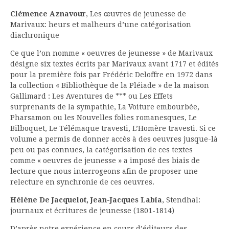
Clémence Aznavour
, Les œuvres de jeunesse de
Marivaux: heurs et malheurs d’une catégorisation
diachronique
Ce que l’on nomme « oeuvres de jeunesse » de Marivaux
désigne six textes écrits par Marivaux avant 1717 et édités
pour la première fois par Frédéric Deloffre en 1972 dans
la collection « Bibliothèque de la Pléiade » de la maison
Gallimard : Les Aventures de *** ou Les Effets
surprenants de la sympathie, La Voiture embourbée,
Pharsamon ou les Nouvelles folies romanesques, Le
Bilboquet, Le Télémaque travesti, L’Homère travesti. Si ce
volume a permis de donner accès à des oeuvres jusque-là
peu ou pas connues, la catégorisation de ces textes
comme « oeuvres de jeunesse » a imposé des biais de
lecture que nous interrogeons afin de proposer une
relecture en synchronie de ces oeuvres.
Hélène De Jacquelot, Jean-Jacques Labia
, Stendhal:
journaux et écritures de jeunesse (1801-1814)
D’après notre expérience en cours d’éditeurs des