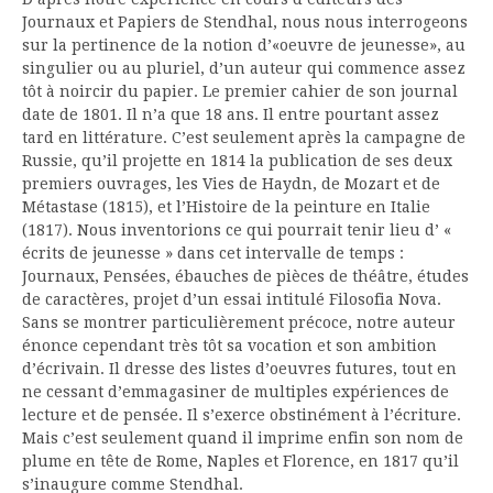
Journaux et Papiers de Stendhal, nous nous interrogeons
sur la pertinence de la notion d’«oeuvre de jeunesse», au
singulier ou au pluriel, d’un auteur qui commence assez
tôt à noircir du papier. Le premier cahier de son journal
date de 1801. Il n’a que 18 ans. Il entre pourtant assez
tard en littérature. C’est seulement après la campagne de
Russie, qu’il projette en 1814 la publication de ses deux
premiers ouvrages, les Vies de Haydn, de Mozart et de
Métastase (1815), et l’Histoire de la peinture en Italie
(1817). Nous inventorions ce qui pourrait tenir lieu d’ «
écrits de jeunesse » dans cet intervalle de temps :
Journaux, Pensées, ébauches de pièces de théâtre, études
de caractères, projet d’un essai intitulé Filosofia Nova.
Sans se montrer particulièrement précoce, notre auteur
énonce cependant très tôt sa vocation et son ambition
d’écrivain. Il dresse des listes d’oeuvres futures, tout en
ne cessant d’emmagasiner de multiples expériences de
lecture et de pensée. Il s’exerce obstinément à l’écriture.
Mais c’est seulement quand il imprime enfin son nom de
plume en tête de Rome, Naples et Florence, en 1817 qu’il
s’inaugure comme Stendhal.