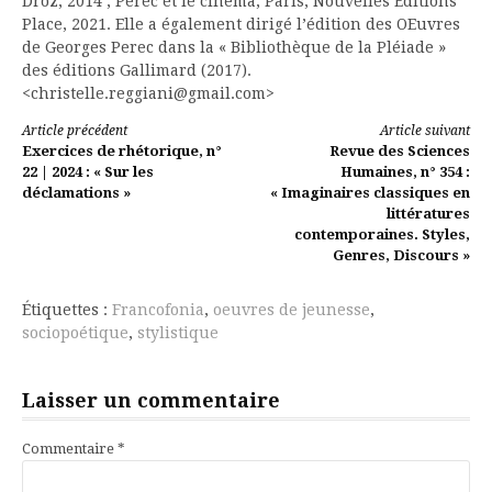
Droz, 2014 ; Perec et le cinéma, Paris, Nouvelles Éditions
Place, 2021. Elle a également dirigé l’édition des OEuvres
de Georges Perec dans la « Bibliothèque de la Pléiade »
des éditions Gallimard (2017).
<christelle.reggiani@gmail.com>
Lire
Article précédent
Article suivant
Exercices de rhétorique, n°
Revue des Sciences
la
22 | 2024 : « Sur les
Humaines, n° 354 :
déclamations »
« Imaginaires classiques en
suite
littératures
contemporaines. Styles,
Genres, Discours »
Étiquettes :
Francofonia
,
oeuvres de jeunesse
,
sociopoétique
,
stylistique
Laisser un commentaire
Commentaire
*