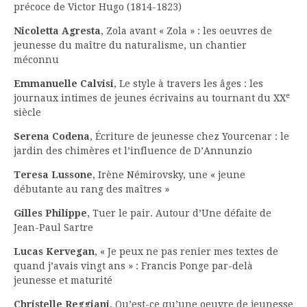
précoce de Victor Hugo (1814-1823)
Nicoletta Agresta
, Zola avant « Zola » : les oeuvres de
jeunesse du maître du naturalisme, un chantier
méconnu
Emmanuelle Calvisi
, Le style à travers les âges : les
e
journaux intimes de jeunes écrivains au tournant du XX
siècle
Serena Codena
, Écriture de jeunesse chez Yourcenar : le
jardin des chimères et l’influence de D’Annunzio
Teresa Lussone
, Irène Némirovsky, une « jeune
débutante au rang des maîtres »
Gilles Philippe
, Tuer le pair. Autour d’Une défaite de
Jean-Paul Sartre
Lucas Kervegan
, « Je peux ne pas renier mes textes de
quand j’avais vingt ans » : Francis Ponge par-delà
jeunesse et maturité
Christelle Reggiani
, Qu’est-ce qu’une oeuvre de jeunesse