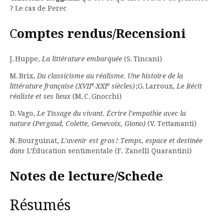
? Le cas de Perec
C
omptes rendus/Recensioni
J. Huppe,
La littérature embarquée
(S. Tincani)
M. Brix,
Du classicisme au réalisme. Une histoire de la
e
e
littérature française (XVII
-XXI
siècles)
;G. Larroux,
Le Récit
réaliste et ses lieux
(M. C. Gnocchi)
D. Vago,
Le Tissage du vivant. Écrire l’empathie avec la
nature (Pergaud, Colette, Genevoix, Giono)
(V. Tettamanti)
N. Bourguinat,
L’avenir est gros ! Temps, espace et destinée
dans
L’Éducation sentimentale (F. Zanelli Quarantini)
Notes de lecture/Schede
Résumés