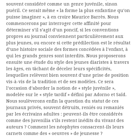
souvent considéré comme un genre juvénile, sinon
puéril. Ce serait même « la forme la plus enfantine qu’on
puisse imaginer », à en croire Maurice Barrès. Nous
commencerons par interroger cette affinité pour
déterminer s’il s’agit d’un poncif, si les conventions
propres au journal conviennent particulièrement aux
plus jeunes, ou encore si cette prédilection est le résultat
d’une histoire sociale des formes concédées à l’enfant, à
qui les grands genres sont interdits. Nous proposerons
ensuite une étude du style des jeunes diaristes à travers
les âges, en tâchant de déceler leurs spécificités,
lesquelles relèvent bien souvent d’une prise de position
vis-à-vis de la tradition et de ses modèles. Ce sera
l’occasion d’aborder la notion de « style juvénile »,
modelée sur le « style tardif » défini par Adorno et Saïd.
Nous soulèverons enfin la question du statut de ces
journaux privés, souvent détruits, reniés ou remaniés
par les écrivains adultes : peuvent-ils être considérés
comme des juvenilia s’ils restent inédits du vivant des
auteurs ? Comment les néophytes consacrent-ils leurs
carnets comme des « oeuvres » de jeunesse ?