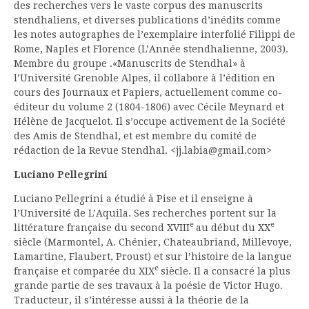
des recherches vers le vaste corpus des manuscrits
stendhaliens, et diverses publications d’inédits comme
les notes autographes de l’exemplaire interfolié Filippi de
Rome, Naples et Florence (L’Année stendhalienne, 2003).
Membre du groupe .«Manuscrits de Stendhal» à
l’Université Grenoble Alpes, il collabore à l’édition en
cours des Journaux et Papiers, actuellement comme co-
éditeur du volume 2 (1804-1806) avec Cécile Meynard et
Hélène de Jacquelot. Il s’occupe activement de la Société
des Amis de Stendhal, et est membre du comité de
rédaction de la Revue Stendhal. <jj.labia@gmail.com>
Luciano Pellegrini
Luciano Pellegrini a étudié à Pise et il enseigne à
l’Université de L’Aquila. Ses recherches portent sur la
e
e
littérature française du second XVIII
au début du XX
siècle (Marmontel, A. Chénier, Chateaubriand, Millevoye,
Lamartine, Flaubert, Proust) et sur l’histoire de la langue
e
française et comparée du XIX
siècle. Il a consacré la plus
grande partie de ses travaux à la poésie de Victor Hugo.
Traducteur, il s’intéresse aussi à la théorie de la