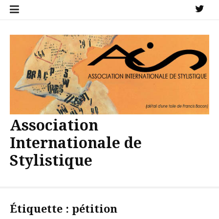
Aller
X
au
contenu
Association
Internationale de
Stylistique
Étiquette :
pétition