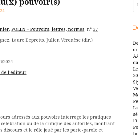
au(x) pouvoir(s)
Re
024
D
nier
,
POLEN – Pouvoirs, lettres, normes
, n°
37
nez, Laure Depretto, Julien Véronèse (dir.)
De
or
AA
5/2024
da
Le
e de l’éditeur
20
St
Ve
Ma
Pe
La
sé
scours adressés aux pouvoirs interroge les pratiques
l’
la célébration ou de la critique des autorités, montrant
Po
s discours et le rôle joué par les porte-parole et
ho