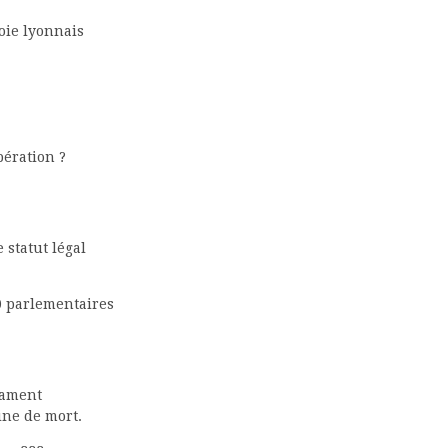
oie lyonnais
bération ?
statut légal
80 parlementaires
lament
eine de mort.