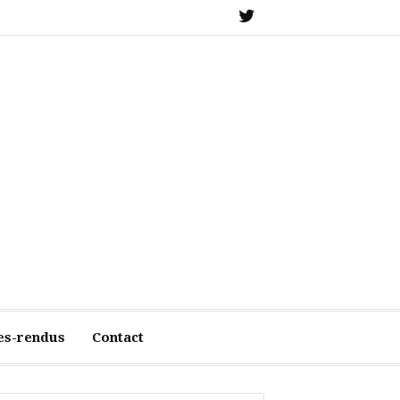
X
es-rendus
Contact