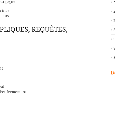
ourgogne.
rince
e 105
PLIQUES, REQUÊTES,
27
D
yal
s d’enfermement