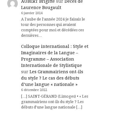
AUBERT Brigitte
sur
Décès de
Laurence Bougault
6 janvier 2024
A l'aube de l'année 2024 je faisais le
tour des personnes qui avaient
comptées pour moi et décédées ces
dernières…
Colloque international : Style et
Imaginaires de la Langue –
Programme – Association
Internationale de Stylistique
sur
Les Grammairiens ont-ils
du style ? Le cas des débuts
d’une langue « nationale »
6 décembre 2022
[…] SAINT-GÉRAND (Limoges) • « Les
grammairiens ont-ils du style ? Les
débuts d’une langue nationale […]