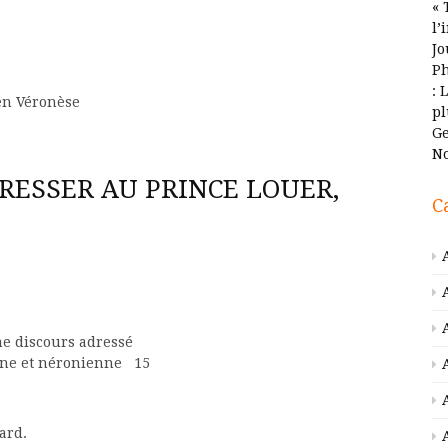
« 
l’
Jo
Ph
: 
ien Véronèse
pl
Ge
No
RESSER AU PRINCE LOUER,
C
e discours adressé
enne et néronienne 15
ard.