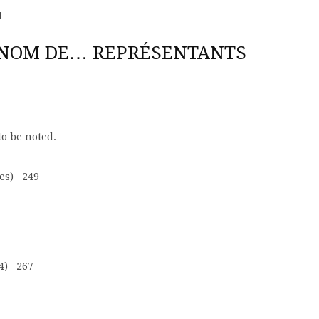
1
U NOM DE… REPRÉSENTANTS
o be noted.
les) 249
94) 267