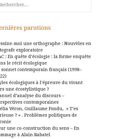
chercher
ernières parutions
ssine-moi une orthographe : Nouvèles en
tografe exploratoire
C : En quête d’écologie : la forme enquête
ns le récit écologique
 sonnet contemporain français (1998–
22)
yles écologiques à l’épreuve du vivant
rs une écostylistique ?
nuel d’analyse du discours –
rspectives contemporaines
élia Véron, Guillaume Fondu, » T’es
rieuse ? « . Problèmes politiques de
ironie
ur une co-construction du sens – En
mmage à Alain Rabatel