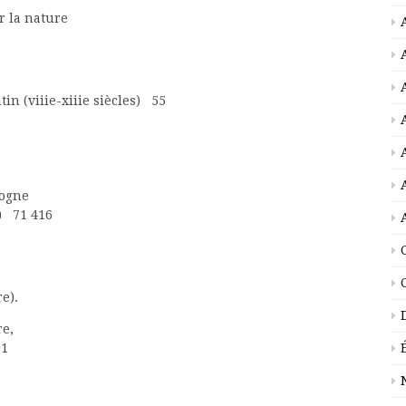
r la nature
n (viiie-xiiie siècles) 55
gogne
8) 71 416
e).
re,
91