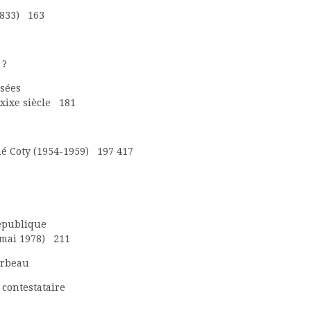
1833) 163
 ?
ssées
xixe siècle 181
ené Coty (1954-1959) 197 417
République
-mai 1978) 211
arbeau
contestataire