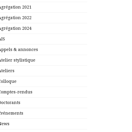
Agrégation 2021
Agrégation 2022
Agrégation 2024
AIS
Appels & annonces
Atelier stylistique
Ateliers
Colloque
Comptes-rendus
Doctorants
Événements
News