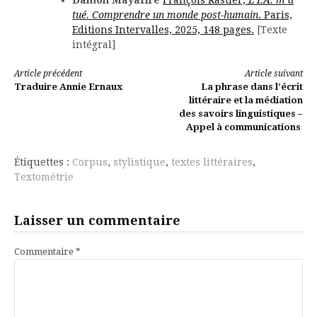
Damon Mayaffre
François Rastier,
L’I.A. m’a
tué. Comprendre un monde post-humain
. Paris,
Editions Intervalles, 2025, 148 pages.
[Texte
intégral]
Lire
Article précédent
Article suivant
Traduire Annie Ernaux
La phrase dans l’écrit
la
littéraire et la médiation
des savoirs linguistiques –
suite
Appel à communications
Étiquettes :
Corpus
,
stylistique
,
textes littéraires
,
Textométrie
Laisser un commentaire
Commentaire
*