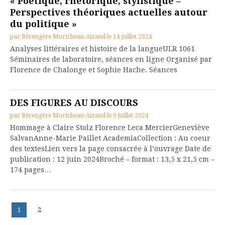
« Poétique, rhétorique, stylistique –
Perspectives théoriques actuelles autour
du politique »
par
Bérengère Moricheau-Airaud
le
14 juillet 2024
Analyses littéraires et histoire de la langueULR 1061
Séminaires de laboratoire, séances en ligne Organisé par
Florence de Chalonge et Sophie Hache. Séances
DES FIGURES AU DISCOURS
par
Bérengère Moricheau-Airaud
le
9 juillet 2024
Hommage à Claire Stolz Florence Leca MercierGeneviève
SalvanAnne-Marie Paillet AcademiaCollection : Au coeur
des textesLien vers la page consacrée à l’ouvrage Date de
publication : 12 juin 2024Broché – format : 13,5 x 21,5 cm –
174 pages…
Pagination
Page
Page
1
2
des