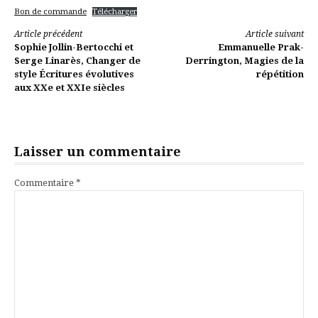
Bon de commande
Télécharger
Lire
Article précédent
Article suivant
Sophie Jollin-Bertocchi et
Emmanuelle Prak-
la
Serge Linarès, Changer de
Derrington, Magies de la
style Écritures évolutives
répétition
suite
aux XXe et XXIe siècles
Laisser un commentaire
Commentaire
*