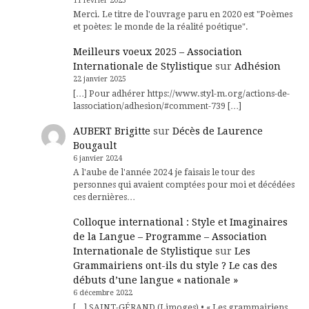
11 février 2025
Merci. Le titre de l'ouvrage paru en 2020 est "Poèmes
et poètes: le monde de la réalité poétique".
Meilleurs voeux 2025 – Association
Internationale de Stylistique
sur
Adhésion
22 janvier 2025
[…] Pour adhérer https://www.styl-m.org/actions-de-
lassociation/adhesion/#comment-739 […]
AUBERT Brigitte
sur
Décès de Laurence
Bougault
6 janvier 2024
A l'aube de l'année 2024 je faisais le tour des
personnes qui avaient comptées pour moi et décédées
ces dernières…
Colloque international : Style et Imaginaires
de la Langue – Programme – Association
Internationale de Stylistique
sur
Les
Grammairiens ont-ils du style ? Le cas des
débuts d’une langue « nationale »
6 décembre 2022
[…] SAINT-GÉRAND (Limoges) • « Les grammairiens