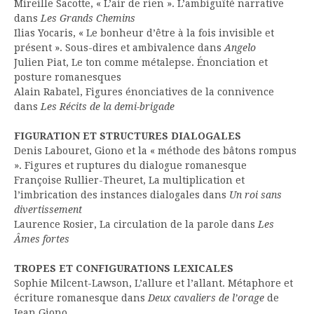
Mireille Sacotte, « L’air de rien ». L’ambiguïté narrative
dans
Les Grands Chemins
Ilias Yocaris, « Le bonheur d’être à la fois invisible et
présent ». Sous-dires et ambivalence dans
Angelo
Julien Piat, Le ton comme métalepse. Énonciation et
posture romanesques
Alain Rabatel, Figures énonciatives de la connivence
dans
Les Récits de la demi-brigade
FIGURATION ET STRUCTURES DIALOGALES
Denis Labouret, Giono et la « méthode des bâtons rompus
». Figures et ruptures du dialogue romanesque
Françoise Rullier-Theuret, La multiplication et
l’imbrication des instances dialogales dans
Un roi sans
divertissement
Laurence Rosier, La circulation de la parole dans
Les
Âmes fortes
TROPES ET CONFIGURATIONS LEXICALES
Sophie Milcent-Lawson, L’allure et l’allant. Métaphore et
écriture romanesque dans
Deux cavaliers de l’orage
de
Jean Giono