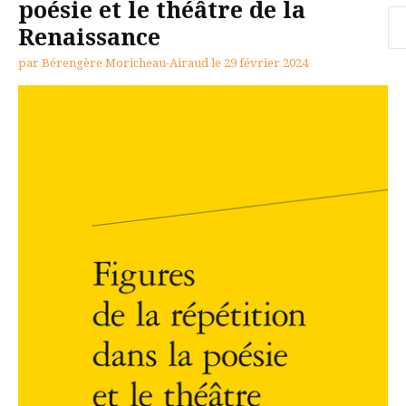
poésie et le théâtre de la
Re
Renaissance
par
Bérengère Moricheau-Airaud
le
29 février 2024