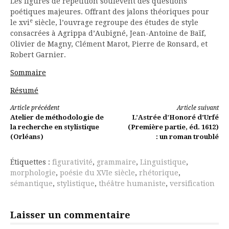
Les figures de répétition soulèvent des questions
poétiques majeures. Offrant des jalons théoriques pour
e
le xvi
siècle, l’ouvrage regroupe des études de style
consacrées à Agrippa d’Aubigné, Jean-Antoine de Baïf,
Olivier de Magny, Clément Marot, Pierre de Ronsard, et
Robert Garnier.
Sommaire
Résu
mé
Lire
Article précédent
Article suivant
Atelier de méthodologie de
L’Astrée d’Honoré d’Urfé
la
la recherche en stylistique
(Première partie, éd. 1612)
(Orléans)
: un roman troublé
suite
Étiquettes :
figurativité
,
grammaire
,
Linguistique
,
morphologie
,
poésie du XVIe siècle
,
rhétorique
,
sémantique
,
stylistique
,
théâtre humaniste
,
versification
Laisser un commentaire