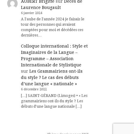
AUBERT Brigitte
sur
Décès de
Laurence Bougault
6 janvier 2024
A l'aube de l'année 2024 je faisais le
tour des personnes qui avaient
comptées pour moi et décédées ces
dernières…
Colloque international : Style et
Imaginaires de la Langue –
Programme – Association
Internationale de Stylistique
sur
Les Grammairiens ont-ils
du style ? Le cas des débuts
d’une langue « nationale »
6 décembre 2022
[…] SAINT-GÉRAND (Limoges) • « Les
grammairiens ont-ils du style ? Les
débuts d’une langue nationale […]