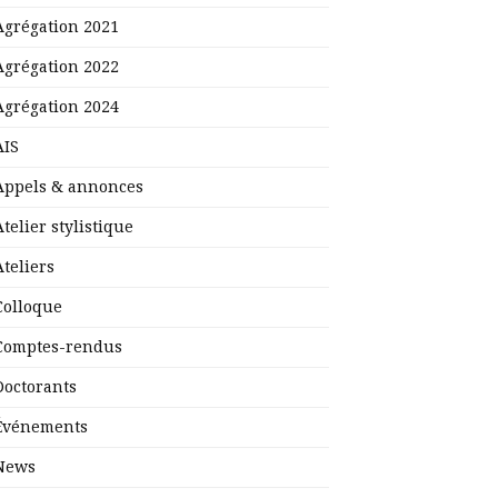
Agrégation 2021
Agrégation 2022
Agrégation 2024
AIS
Appels & annonces
Atelier stylistique
Ateliers
Colloque
Comptes-rendus
Doctorants
Événements
News