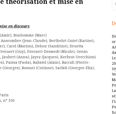
e théorisation et mise en
Re
D
mise en discours
 (Amir), Bonhomme (Marc)
De
Anscombre (Jean-Claude), Berthelot-Guiet (Karine),
or
c), Carel (Marion), Deloor (Sandrine), Druetta
AA
 Everaert (Guy), Everaert-Desmedt (Nicole), Genin
da
, Jaubert (Anna), Jayez (Jacques), Kerbrat-Orecchioni
Le
), Paissa (Paola), Rabatel (Alain), Raccah (Pierre-
20
 (Georges), Rossari (Corinne), Sarfati (Georges-Elia),
St
Ve
Ma
Pe
La
Paris
sé
, n° 350
l’
Po
ho