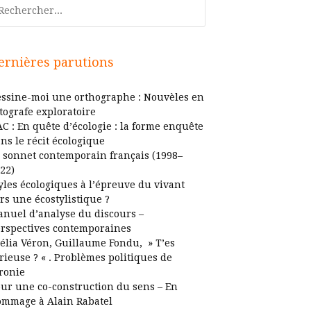
chercher
ernières parutions
ssine-moi une orthographe : Nouvèles en
tografe exploratoire
C : En quête d’écologie : la forme enquête
ns le récit écologique
 sonnet contemporain français (1998–
22)
yles écologiques à l’épreuve du vivant
rs une écostylistique ?
nuel d’analyse du discours –
rspectives contemporaines
élia Véron, Guillaume Fondu, » T’es
rieuse ? « . Problèmes politiques de
ironie
ur une co-construction du sens – En
mmage à Alain Rabatel