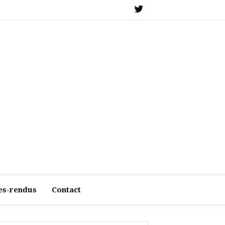
X
es-rendus
Contact