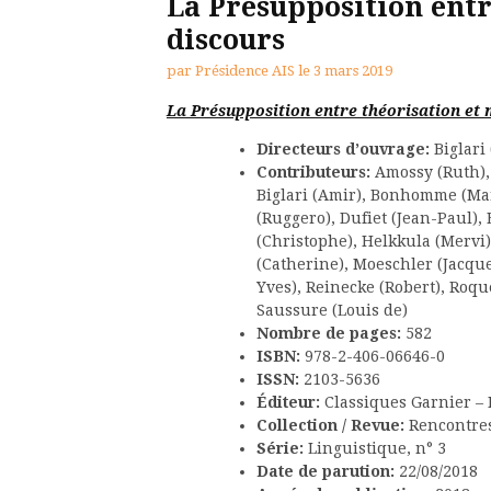
La Présupposition entr
discours
par
Présidence AIS
le
3 mars 2019
La Présupposition entre théorisation et 
Directeurs d’ouvrage:
Biglari
Contributeurs:
Amossy (Ruth), 
Biglari (Amir), Bonhomme (Mar
(Ruggero), Dufiet (Jean-Paul),
(Christophe), Helkkula (Mervi)
(Catherine), Moeschler (Jacques
Yves), Reinecke (Robert), Roque
Saussure (Louis de)
Nombre de pages:
582
ISBN:
978-2-406-06646-0
ISSN:
2103-5636
Éditeur:
Classiques Garnier – 
Collection / Revue:
Rencontres
Série:
Linguistique, n° 3
Date de parution:
22/08/2018