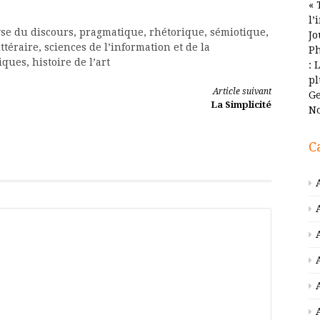
« 
l’
se du discours, pragmatique, rhétorique, sémiotique,
Jo
ittéraire, sciences de l’information et de la
Ph
ques, histoire de l’art
: 
pl
Article suivant
Ge
La Simplicité
No
C