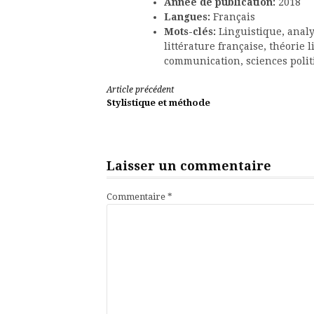
Année de publication:
2018
Langues:
Français
Mots-clés:
Linguistique, analy
littérature française, théorie l
communication, sciences politi
Lire
Article précédent
Stylistique et méthode
la
suite
Laisser un commentaire
Commentaire
*