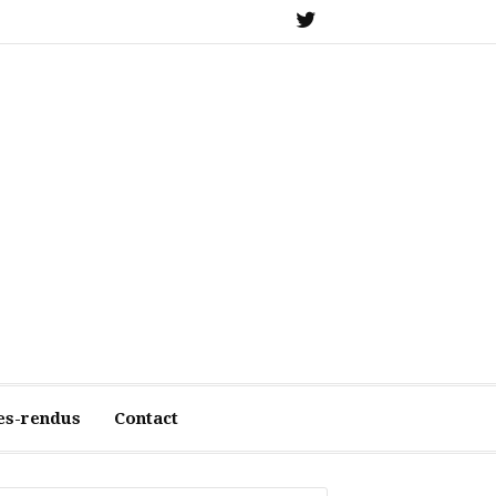
X
es-rendus
Contact