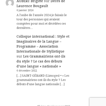
AUBERT Brigitte
sur
Décès de
Laurence Bougault
6 janvier 2024
A l'aube de l'année 2024 je faisais le
tour des personnes qui avaient
comptées pour moi et décédées ces
dernières…
Colloque international : Style et
Imaginaires de la Langue –
Programme – Association
Internationale de Stylistique
sur
Les Grammairiens ont-ils
du style ? Le cas des débuts
d’une langue « nationale »
6 décembre 2022
[…] SAINT-GÉRAND (Limoges) • « Les
grammairiens ont-ils du style ? Les
débuts d’une langue nationale […]