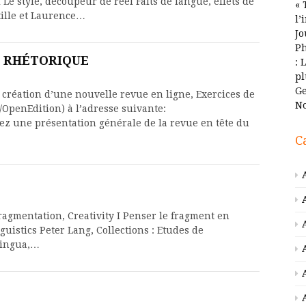
e style, découpeur de réel Faits de langue, effets de
« 
tille et Laurence…
l’
Jo
Ph
DE RHÉTORIQUE
: 
pl
Ge
 création d’une nouvelle revue en ligne, Exercices de
No
/OpenEdition) à l’adresse suivante:
rez une présentation générale de la revue en tête du
C
Fragmentation, Creativity I Penser le fragment en
guistics Peter Lang, Collections : Etudes de
 Lingua,…