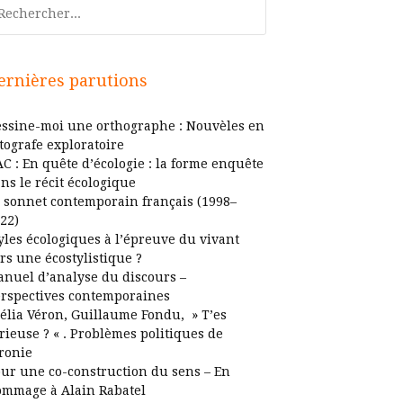
chercher
ernières parutions
ssine-moi une orthographe : Nouvèles en
tografe exploratoire
C : En quête d’écologie : la forme enquête
ns le récit écologique
 sonnet contemporain français (1998–
22)
yles écologiques à l’épreuve du vivant
rs une écostylistique ?
nuel d’analyse du discours –
rspectives contemporaines
élia Véron, Guillaume Fondu, » T’es
rieuse ? « . Problèmes politiques de
ironie
ur une co-construction du sens – En
mmage à Alain Rabatel