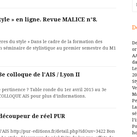
Re
style » en ligne. Revue MALICE n°8.
D
ères du style » Dans le cadre de la formation des
De
n séminaire de stylistique au premier semestre du M1
or
AA
da
Le
3e colloque de l’AIS / Lyon II
20
St
Ve
e pertinence ? Table ronde du 1er avril 2015 au 3e
Ma
e COLLOQUE AIS pour plus d’informations.
Pe
La
sé
, découpeur de réel PUR
l’
Po
l’AIS http://pur-editions.fr/detail.php?idOuv=3422 Bon
ho