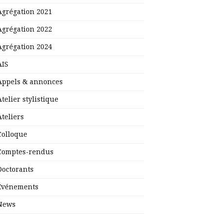
Agrégation 2021
Agrégation 2022
Agrégation 2024
AIS
Appels & annonces
Atelier stylistique
Ateliers
Colloque
Comptes-rendus
Doctorants
Événements
News