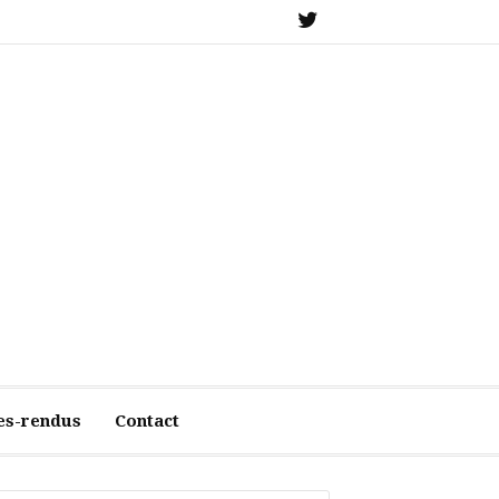
X
es-rendus
Contact