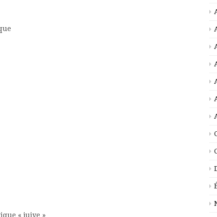
èmes
e et rhétorique
tion
diviser
ques
ions
ation
tateur
 en « Juif »
poétique « juive »