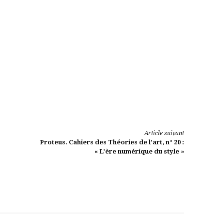
oi
 Derrida
rences
s propres
Article suivant
Proteus. Cahiers des Théories de l’art, n° 20 :
« L’ère numérique du style »