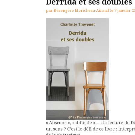
Derrida et ses doubles
par
Bérengère Moricheau-Airaud
le
7 janvier 2
« Abscons », « difficile »… : la lecture de D
un sens ? C’est le défi de ce livre : interp