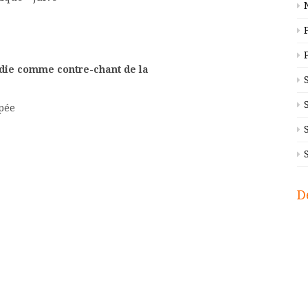
gies
dusant
die comme contre-chant de la
tire ménippée
énérique
listique
ématique
D
rodies
cyclopédies
isme
hilosophie