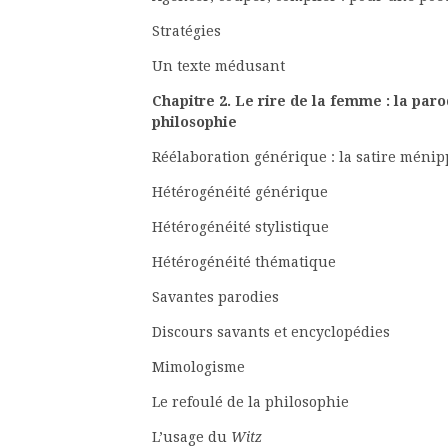
Straté
Un texte mé
Chapitre 2. Le rire de la femme :
la paro
philosophie
Réélaboration générique : la sa
Hétérogénéité g
Hétérogénéité sty
Hétérogénéité th
Savantes pa
Discours savants et en
Mimolog
Le refoulé de la p
L’usage du
Witz