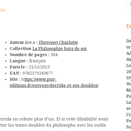
Re
024
D
De
Auteur.ice.s :
Thevenet Charlotte
or
Collection
La Philosophie hors de soi
AA
Nombre de pages :
304
da
Langue :
français
Le
Paru le :
21/11/2023
20
EAN :
9782379243677
St
Site :
h
ttps://www.puv-
Ve
editions.fr/ouvrage/derrida-et-ses-doubles/
Ma
Pe
La
sé
l’
errida en rebute plus d’un. Et si cette illisibilité avait
Po
réter les textes doubles du philosophe avec les outils
ho