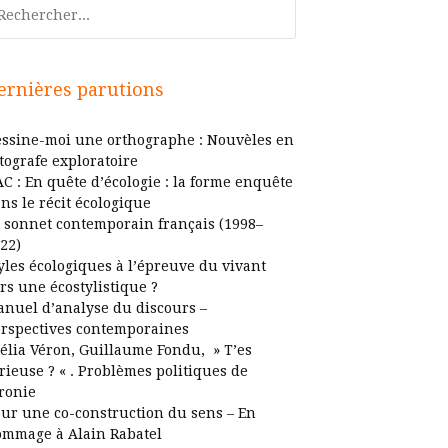
chercher
ernières parutions
ssine-moi une orthographe : Nouvèles en
tografe exploratoire
C : En quête d’écologie : la forme enquête
ns le récit écologique
 sonnet contemporain français (1998–
22)
yles écologiques à l’épreuve du vivant
rs une écostylistique ?
nuel d’analyse du discours –
rspectives contemporaines
élia Véron, Guillaume Fondu, » T’es
rieuse ? « . Problèmes politiques de
ironie
ur une co-construction du sens – En
mmage à Alain Rabatel