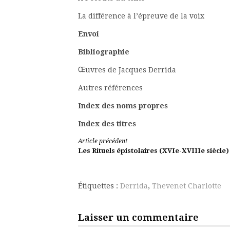
La différence à l’épreuve de la voix
Env
Bibliographie
Œuvres de Jacques
Autres réfé
Index des nom
Index des titres
Lire
Article précédent
Les Rituels épistolaires (XVIe-XVIIIe siècle)
la
suite
Étiquettes :
Derrida
,
Thevenet Charlotte
Laisser un commentaire