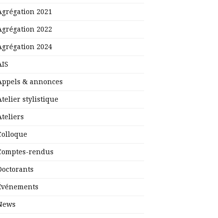
Agrégation 2021
Agrégation 2022
Agrégation 2024
AIS
Appels & annonces
Atelier stylistique
Ateliers
Colloque
Comptes-rendus
Doctorants
Événements
News