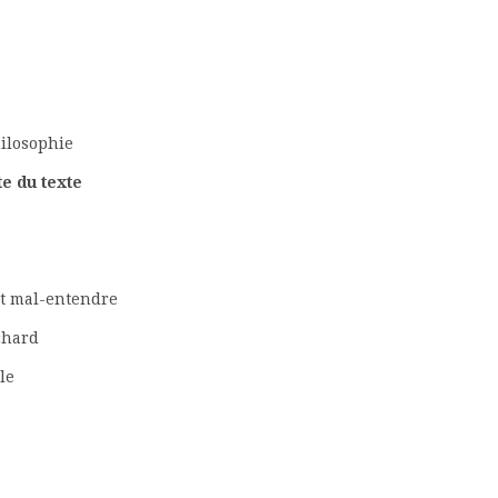
inine »
thentique
 femme
en philosophie
ute du texte
métique
l’orœil ?
 et mal-entendre
-Pierre Richard
orges Bataille
l’écoute
 crypte
u texte