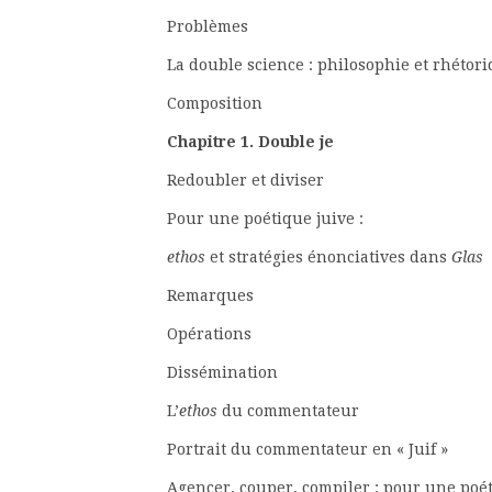
Probl
La double science : philosophi
Composi
Chapitre 1. Double je
Redoubler et 
Pour une poétique juive :
ethos
et stratégies énonciatives dans
Glas
Remar
Opérat
Dissémin
L’
ethos
du commen
Portrait du commentateur
Agencer, couper, compiler : pour une 