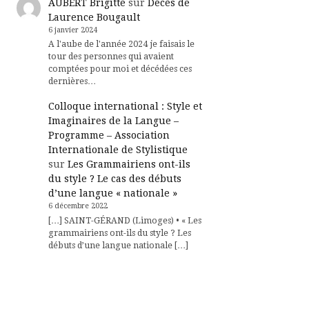
AUBERT Brigitte
sur
Décès de
Laurence Bougault
6 janvier 2024
A l'aube de l'année 2024 je faisais le
tour des personnes qui avaient
comptées pour moi et décédées ces
dernières…
Colloque international : Style et
Imaginaires de la Langue –
Programme – Association
Internationale de Stylistique
sur
Les Grammairiens ont-ils
du style ? Le cas des débuts
d’une langue « nationale »
6 décembre 2022
[…] SAINT-GÉRAND (Limoges) • « Les
grammairiens ont-ils du style ? Les
débuts d’une langue nationale […]