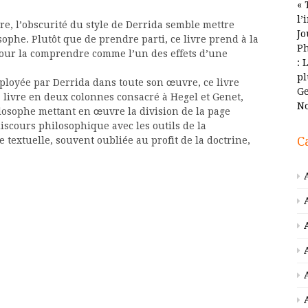
« 
l’
re, l’obscurité du style de Derrida semble mettre
Jo
sophe. Plutôt que de prendre parti, ce livre prend à la
Ph
 pour la comprendre comme l’un des effets d’une
: 
pl
ployée par Derrida dans toute son œuvre, ce livre
Ge
, livre en deux colonnes consacré à Hegel et Genet,
No
ilosophe mettant en œuvre la division de la page
discours philosophique avec les outils de la
C
 textuelle, souvent oubliée au profit de la doctrine,
phiques
llarméenne